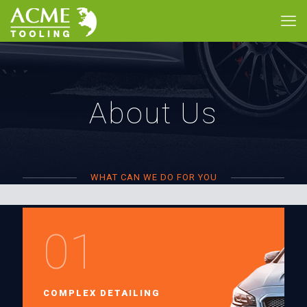
About Us
WHAT CAN WE DO FOR YOU
01
COMPLEX DETAILING