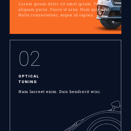
Lorem ipsum dolor sit amet ipsum. Fusce
aliquam purus. Fusce ut urna. Nam quis erat.
Nulla consectetuer, augue id sapien.
02
OPTICAL
TUNING
Nam laoreet enim. Duis hendrerit wisi.